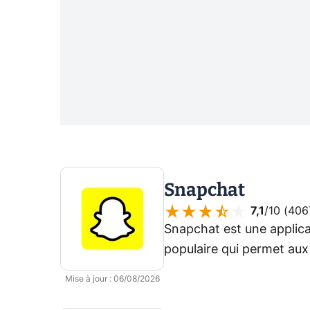
Snapchat
7,1
/10 (
406
Snapchat est une applic
populaire qui permet aux
et des vidéos éphémères a
Mise à jour
:
06/08/2026