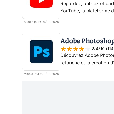
Regardez, publiez et par
YouTube, la plateforme 
Mise à jour
:
06/08/2026
Adobe Photosho
8,4
/10 (
114
Découvrez Adobe Photosho
retouche et la création d
part belle à l'IA générativ
Mise à jour
:
03/08/2026