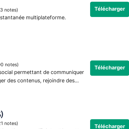
Télécharger
3 notes
)
nstantanée multiplateforme.
0 notes
)
Télécharger
social permettant de communiquer
er des contenus, rejoindre des
éder à différents services proposés
)
1 notes
)
Télécharger