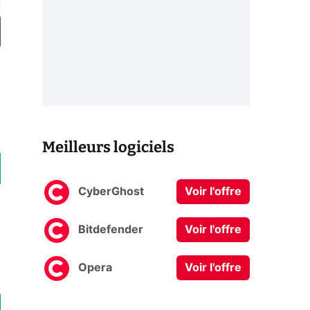
Meilleurs logiciels
CyberGhost
Voir l'offre
Bitdefender
Voir l'offre
Opera
Voir l'offre