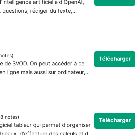
intelligence artificielle d’OpenAI,
questions, rédiger du texte,
oder, générer des images et échanger
notes
)
Télécharger
me de SVOD. On peut accéder à ce
n ligne mais aussi sur ordinateur,
rt TV, lecteur multimédia, console de
8 notes
)
Télécharger
giciel tableur qui permet d'organiser
leaux, d'effectuer des calculs et de