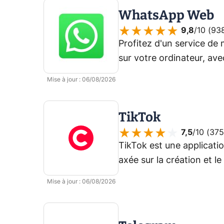
WhatsApp Web
9,8
/10 (
93
Profitez d'un service de
sur votre ordinateur, ave
l'app mobile.
Mise à jour
:
06/08/2026
TikTok
7,5
/10 (
375
TikTok est une applicati
axée sur la création et l
Mise à jour
:
06/08/2026