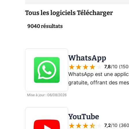
Tous les logiciels Télécharger
9040
résultats
WhatsApp
7,8
/10 (
150
WhatsApp est une applic
gratuite, offrant des mes
chiffrement de bout en b
Mise à jour
:
06/08/2026
YouTube
7,2
/10 (
360