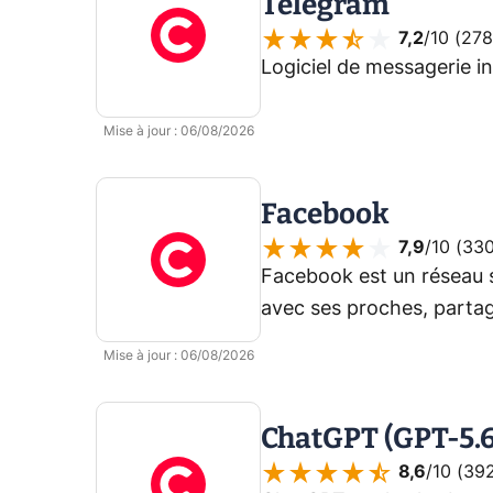
Telegram
7,2
/10 (
278
Logiciel de messagerie i
Mise à jour
:
06/08/2026
Facebook
7,9
/10 (
330
Facebook est un réseau 
avec ses proches, partag
groupes d’intérêt et acc
Mise à jour
:
06/08/2026
par Meta.
ChatGPT (GPT-5.6
8,6
/10 (
392