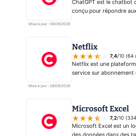
ChatGPT est le chatbot d’
conçu pour répondre aux 
analyser des fichiers, c
Mise à jour
:
06/08/2026
à l’écrit comme à la voix.
Netflix
7,4
/10 (
64 
Netflix est une platefor
service sur abonnement e
téléphone, tablette, sma
Mise à jour
:
06/08/2026
jeux, etc.
Microsoft Excel
7,2
/10 (
334
Microsoft Excel est un lo
des données dans des tab