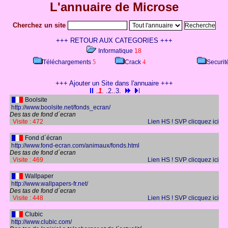
L'annuaire de Microse
Cherchez un site
+++ RETOUR AUX CATEGORIES +++
Informatique
18
Téléchargements
5
Crack
4
Securit
+++ Ajouter un Site dans l'annuaire +++
.
1
. .
2
..
3
.
Boolsite
http://www.boolsite.net/fonds_ecran/
Des tas de fond d´ecran
Visite : 472
Lien HS ! SVP clicquez ici
Fond d´écran
http://www.fond-ecran.com/animaux/fonds.html
Des tas de fond d´ecran
Visite : 469
Lien HS ! SVP clicquez ici
Wallpaper
http://www.wallpapers-fr.net/
Des tas de fond d´ecran
Visite : 448
Lien HS ! SVP clicquez ici
Clubic
http://www.clubic.com/