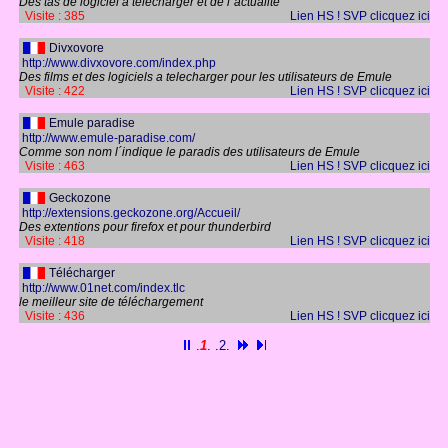
Des tas de logiciel a telecharger et de l´actualité
Visite : 385
Lien HS ! SVP clicquez ici
Divxovore
http://www.divxovore.com/index.php
Des films et des logiciels a telecharger pour les utilisateurs de Emule
Visite : 422
Lien HS ! SVP clicquez ici
Emule paradise
http://www.emule-paradise.com/
Comme son nom l´indique le paradis des utilisateurs de Emule
Visite : 463
Lien HS ! SVP clicquez ici
Geckozone
http://extensions.geckozone.org/Accueil/
Des extentions pour firefox et pour thunderbird
Visite : 418
Lien HS ! SVP clicquez ici
Télécharger
http://www.01net.com/index.tlc
le meilleur site de téléchargement
Visite : 436
Lien HS ! SVP clicquez ici
.
1
. .
2
.