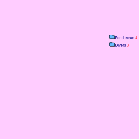
Fond ecran
4
Divers
3